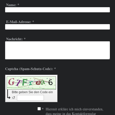
Name:
*
E-Mail-Adresse:
*
Nachricht:
*
Captcha (Spam-Schutz-Code): *
Bitte geben Sie den Code ein
↺
*
Hiermit erkläre ich mich einverstanden,
dass meine in das Kontaktformular