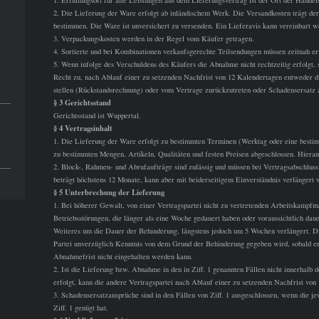
1. Erfüllungsort für alle Leistungen aus dem Lieferungsvertrag ist der Ort der Handel
2. Die Lieferung der Ware erfolgt ab inländischem Werk. Die Versandkosten trägt de
bestimmen. Die Ware ist unversichert zu versenden. Ein Lieferavis kann vereinbart w
3. Verpackungskosten werden in der Regel vom Käufer getragen.
4. Sortierte und bei Kombinationen verkaufsgerechte Teilsendungen müssen zeitnah er
5. Wenn infolge des Verschuldens des Käufers die Abnahme nicht rechtzeitig erfolgt,
Recht zu, nach Ablauf einer zu setzenden Nachfrist von 12 Kalendertagen entweder di
stellen (Rückstandsrechnung) oder vom Vertrage zurückzutreten oder Schadensersatz 
§ 3 Gerichtsstand
Gerichtsstand ist Wuppertal.
§ 4 Vertragsinhalt
1. Die Lieferung der Ware erfolgt zu bestimmten Terminen (Werktag oder eine best
zu bestimmten Mengen, Artikeln, Qualitäten und festen Preisen abgeschlossen. Hieran
2. Block-, Rahmen- und Abrufaufträge sind zulässig und müssen bei Vertragsabschlus
beträgt höchstens 12 Monate, kann aber mit beiderseitigem Einverständnis verlängert 
§ 5 Unterbrechung der Lieferung
1. Bei höherer Gewalt, von einer Vertragspartei nicht zu vertretenden Arbeitskampf
Betriebsstörungen, die länger als eine Woche gedauert haben oder voraussichtlich da
Weiteres um die Dauer der Behinderung, längstens jedoch um 5 Wochen verlängert. Di
Partei unverzüglich Kenntnis von dem Grund der Behinderung gegeben wird, sobald er
Abnahmefrist nicht eingehalten werden kann.
2. Ist die Lieferung bzw. Abnahme in den in Ziff. 1 genannten Fällen nicht innerhalb
erfolgt, kann die andere Vertragspartei nach Ablauf einer zu setzenden Nachfrist vo
3. Schadensersatzansprüche sind in den Fällen von Ziff. 1 ausgeschlossen, wenn die je
Ziff. 1 genügt hat.