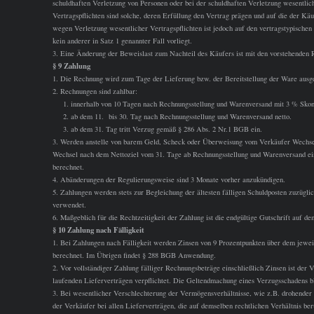
schuldhaften Verletzung von Personen oder bei der schuldhaften Verletzung wesentlich
Vertragspflichten sind solche, deren Erfüllung den Vertrag prägen und auf die der Kä
wegen Verletzung wesentlicher Vertragspflichten ist jedoch auf den vertragstypische
kein anderer in Satz 1 genannter Fall vorliegt.
3. Eine Änderung der Beweislast zum Nachteil des Käufers ist mit den vorstehenden 
§ 9 Zahlung
1. Die Rechnung wird zum Tage der Lieferung bzw. der Bereitstellung der Ware ausges
2. Rechnungen sind zahlbar:
1. innerhalb von 10 Tagen nach Rechnungsstellung und Warenversand mit 3 % Skon
2. ab dem 11. bis 30. Tag nach Rechnungsstellung und Warenversand netto.
3. ab dem 31. Tag tritt Verzug gemäß § 286 Abs. 2 Nr.1 BGB ein.
3. Werden anstelle von barem Geld, Scheck oder Überweisung vom Verkäufer Wechs
Wechsel nach dem Nettoziel vom 31. Tage ab Rechnungsstellung und Warenversand e
berechnet.
4. Abänderungen der Regulierungsweise sind 3 Monate vorher anzukündigen.
5. Zahlungen werden stets zur Begleichung der ältesten fälligen Schuldposten zuzügli
verwendet.
6. Maßgeblich für die Rechtzeitigkeit der Zahlung ist die endgültige Gutschrift auf d
§ 10 Zahlung nach Fälligkeit
1. Bei Zahlungen nach Fälligkeit werden Zinsen von 9 Prozentpunkten über dem jewei
berechnet. Im Übrigen findet § 288 BGB Anwendung.
2. Vor vollständiger Zahlung fälliger Rechnungsbeträge einschließlich Zinsen ist der 
laufenden Lieferverträgen verpflichtet. Die Geltendmachung eines Verzugsschadens bl
3. Bei wesentlicher Verschlechterung der Vermögensverhältnisse, wie z.B. drohender
der Verkäufer bei allen Lieferverträgen, die auf demselben rechtlichen Verhältnis be