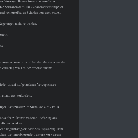
er Vertragspflichten besteht; wesentliche
ufer vertrauen darf. Ein Schadensersatzanspruch
n und vorhersehbaren Schaden begrenzt, soweit
Regelungen nicht verbunden.
tellt.
to
el angenommen, so wird bei der Hereinnahme der
in Zuschlag von 1 % der Wechselsumme
ch der darauf aufgelaufenen Verzugszinsen
em Konto des Verkäufers.
ligen Basiszinssatz im Sinne von § 247 BGB
Verkäufer zu keiner weiteren Lieferung aus
eibt vorbehalten.
 Zahlungsunfähigkeit oder Zahlungsverzug, kann
ruhen, die ihm obliegende Leistung verweigern