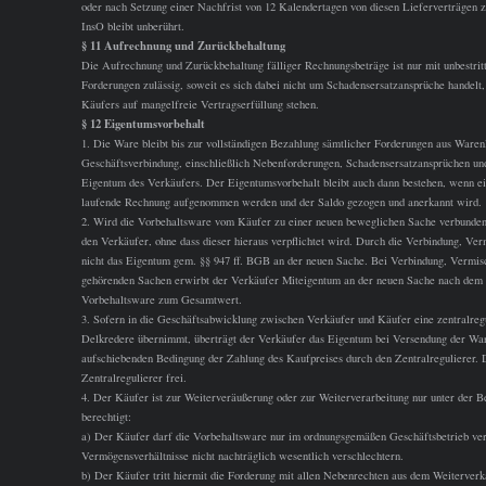
oder nach Setzung einer Nachfrist von 12 Kalendertagen von diesen Lieferverträgen z
InsO bleibt unberührt.
§ 11 Aufrechnung und Zurückbehaltung
Die Aufrechnung und Zurückbehaltung fälliger Rechnungsbeträge ist nur mit unbestritte
Forderungen zulässig, soweit es sich dabei nicht um Schadensersatzansprüche hande
Käufers auf mangelfreie Vertragserfüllung stehen.
§ 12 Eigentumsvorbehalt
1. Die Ware bleibt bis zur vollständigen Bezahlung sämtlicher Forderungen aus Waren
Geschäftsverbindung, einschließlich Nebenforderungen, Schadensersatzansprüchen un
Eigentum des Verkäufers. Der Eigentumsvorbehalt bleibt auch dann bestehen, wenn ei
laufende Rechnung aufgenommen werden und der Saldo gezogen und anerkannt wird.
2. Wird die Vorbehaltsware vom Käufer zu einer neuen beweglichen Sache verbunden, v
den Verkäufer, ohne dass dieser hieraus verpflichtet wird. Durch die Verbindung, Ve
nicht das Eigentum gem. §§ 947 ff. BGB an der neuen Sache. Bei Verbindung, Vermis
gehörenden Sachen erwirbt der Verkäufer Miteigentum an der neuen Sache nach dem V
Vorbehaltsware zum Gesamtwert.
3. Sofern in die Geschäftsabwicklung zwischen Verkäufer und Käufer eine zentralreguli
Delkredere übernimmt, überträgt der Verkäufer das Eigentum bei Versendung der Ware
aufschiebenden Bedingung der Zahlung des Kaufpreises durch den Zentralregulierer. 
Zentralregulierer frei.
4. Der Käufer ist zur Weiterveräußerung oder zur Weiterverarbeitung nur unter der 
berechtigt:
a) Der Käufer darf die Vorbehaltsware nur im ordnungsgemäßen Geschäftsbetrieb verä
Vermögensverhältnisse nicht nachträglich wesentlich verschlechtern.
b) Der Käufer tritt hiermit die Forderung mit allen Nebenrechten aus dem Weiterverk