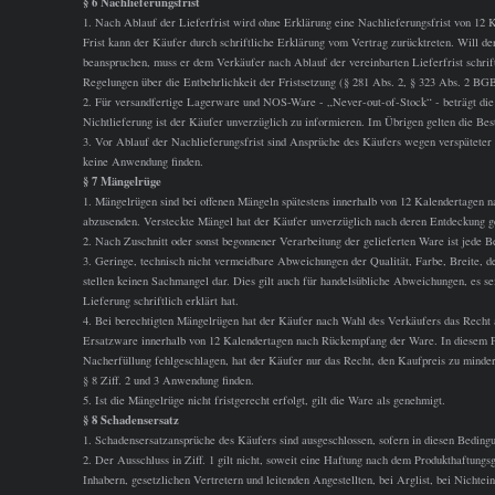
§ 6 Nachlieferungsfrist
1. Nach Ablauf der Lieferfrist wird ohne Erklärung eine Nachlieferungsfrist von 12 
Frist kann der Käufer durch schriftliche Erklärung vom Vertrag zurücktreten. Will de
beanspruchen, muss er dem Verkäufer nach Ablauf der vereinbarten Lieferfrist schrift
Regelungen über die Entbehrlichkeit der Fristsetzung (§ 281 Abs. 2, § 323 Abs. 2 BGB
2. Für versandfertige Lagerware und NOS-Ware - „Never-out-of-Stock“ - beträgt die 
Nichtlieferung ist der Käufer unverzüglich zu informieren. Im Übrigen gelten die Bes
3. Vor Ablauf der Nachlieferungsfrist sind Ansprüche des Käufers wegen verspäteter L
keine Anwendung finden.
§ 7 Mängelrüge
1. Mängelrügen sind bei offenen Mängeln spätestens innerhalb von 12 Kalendertagen
abzusenden. Versteckte Mängel hat der Käufer unverzüglich nach deren Entdeckung 
2. Nach Zuschnitt oder sonst begonnener Verarbeitung der gelieferten Ware ist jede 
3. Geringe, technisch nicht vermeidbare Abweichungen der Qualität, Farbe, Breite, d
stellen keinen Sachmangel dar. Dies gilt auch für handelsübliche Abweichungen, es se
Lieferung schriftlich erklärt hat.
4. Bei berechtigten Mängelrügen hat der Käufer nach Wahl des Verkäufers das Recht
Ersatzware innerhalb von 12 Kalendertagen nach Rückempfang der Ware. In diesem Fall
Nacherfüllung fehlgeschlagen, hat der Käufer nur das Recht, den Kaufpreis zu minder
§ 8 Ziff. 2 und 3 Anwendung finden.
5. Ist die Mängelrüge nicht fristgerecht erfolgt, gilt die Ware als genehmigt.
§ 8 Schadensersatz
1. Schadensersatzansprüche des Käufers sind ausgeschlossen, sofern in diesen Bedingu
2. Der Ausschluss in Ziff. 1 gilt nicht, soweit eine Haftung nach dem Produkthaftungsg
Inhabern, gesetzlichen Vertretern und leitenden Angestellten, bei Arglist, bei Nichte