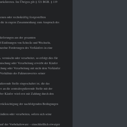
urücktreten. Im Übrigen gilt § 321 BGB. § 119
nen oder rechtskräftig festgestellten
lt, die in engem Zusammenhang zum Anspruch des
lieferungen aus der gesamten
d Einlösungen von Schecks und Wechseln,
nzelne Forderungen des Verkäufers in eine
ermischt oder verarbeitet, so erfolgt dies für
rmischung oder Verarbeitung erwirbt der Käufer
chung oder Verarbeitung mit nicht dem Verkäufer
erhältnis des Fakturenwertes seiner
erende Stelle eingeschaltet ist, die das
 an die zentralregulierende Stelle mit der
Der Käufer wird erst mit Zahlung durch den
Berücksichtigung der nachfolgenden Bedingungen
ußern oder verarbeiten, sofern sich seine
auf der Vorbehaltsware – einschließlich etwaiger