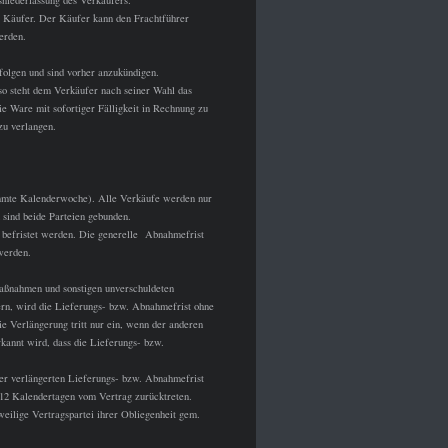
sniederlassung des Verkäufers.
r Käufer. Der Käufer kann den Frachtführer
erden.
folgen und sind vorher anzukündigen.
 so steht dem Verkäufer nach seiner Wahl das
e Ware mit sofortiger Fälligkeit in Rechnung zu
zu verlangen.
immte Kalenderwoche). Alle Verkäufe werden nur
 sind beide Parteien gebunden.
s befristet werden. Die generelle Abnahmefrist
werden.
maßnahmen und sonstigen unverschuldeten
uern, wird die Lieferungs- bzw. Abnahmefrist ohne
e Verlängerung tritt nur ein, wenn der anderen
kannt wird, dass die Lieferungs- bzw.
 der verlängerten Lieferungs- bzw. Abnahmefrist
n 12 Kalendertagen vom Vertrag zurücktreten.
weilige Vertragspartei ihrer Obliegenheit gem.