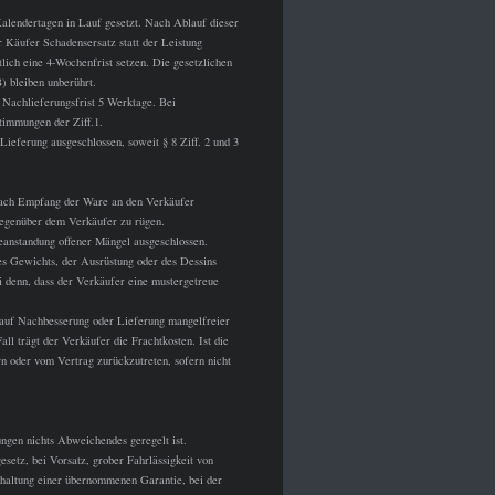
Kalendertagen in Lauf gesetzt. Nach Ablauf dieser
r Käufer Schadensersatz statt der Leistung
lich eine 4-Wochenfrist setzen. Die gesetzlichen
) bleiben unberührt.
Nachlieferungsfrist 5 Werktage. Bei
timmungen der Ziff.1.
ieferung ausgeschlossen, soweit § 8 Ziff. 2 und 3
 nach Empfang der Ware an den Verkäufer
gegenüber dem Verkäufer zu rügen.
Beanstandung offener Mängel ausgeschlossen.
es Gewichts, der Ausrüstung oder des Dessins
i denn, dass der Verkäufer eine mustergetreue
 auf Nachbesserung oder Lieferung mangelfreier
 trägt der Verkäufer die Frachtkosten. Ist die
n oder vom Vertrag zurückzutreten, sofern nicht
ngen nichts Abweichendes geregelt ist.
esetz, bei Vorsatz, grober Fahrlässigkeit von
inhaltung einer übernommenen Garantie, bei der