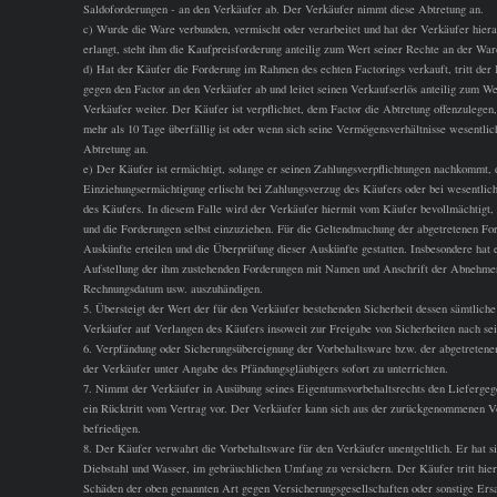
Saldoforderungen - an den Verkäufer ab. Der Verkäufer nimmt diese Abtretung an.
c) Wurde die Ware verbunden, vermischt oder verarbeitet und hat der Verkäufer hier
erlangt, steht ihm die Kaufpreisforderung anteilig zum Wert seiner Rechte an der War
d) Hat der Käufer die Forderung im Rahmen des echten Factorings verkauft, tritt der 
gegen den Factor an den Verkäufer ab und leitet seinen Verkaufserlös anteilig zum W
Verkäufer weiter. Der Käufer ist verpflichtet, dem Factor die Abtretung offenzulege
mehr als 10 Tage überfällig ist oder wenn sich seine Vermögensverhältnisse wesentli
Abtretung an.
e) Der Käufer ist ermächtigt, solange er seinen Zahlungsverpflichtungen nachkommt, 
Einziehungsermächtigung erlischt bei Zahlungsverzug des Käufers oder bei wesentlic
des Käufers. In diesem Falle wird der Verkäufer hiermit vom Käufer bevollmächtigt,
und die Forderungen selbst einzuziehen. Für die Geltendmachung der abgetretenen F
Auskünfte erteilen und die Überprüfung dieser Auskünfte gestatten. Insbesondere hat
Aufstellung der ihm zustehenden Forderungen mit Namen und Anschrift der Abnehmer
Rechnungsdatum usw. auszuhändigen.
5. Übersteigt der Wert der für den Verkäufer bestehenden Sicherheit dessen sämtliche
Verkäufer auf Verlangen des Käufers insoweit zur Freigabe von Sicherheiten nach sei
6. Verpfändung oder Sicherungsübereignung der Vorbehaltsware bzw. der abgetretenen
der Verkäufer unter Angabe des Pfändungsgläubigers sofort zu unterrichten.
7. Nimmt der Verkäufer in Ausübung seines Eigentumsvorbehaltsrechts den Liefergegen
ein Rücktritt vom Vertrag vor. Der Verkäufer kann sich aus der zurückgenommenen V
befriedigen.
8. Der Käufer verwahrt die Vorbehaltsware für den Verkäufer unentgeltlich. Er hat s
Diebstahl und Wasser, im gebräuchlichen Umfang zu versichern. Der Käufer tritt hier
Schäden der oben genannten Art gegen Versicherungsgesellschaften oder sonstige Ersa